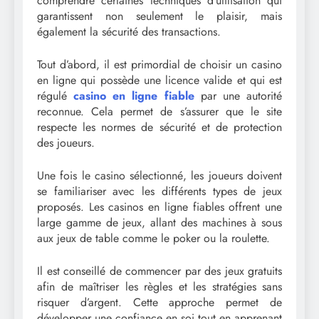
comprendre certaines techniques d’utilisation qui
garantissent non seulement le plaisir, mais
également la sécurité des transactions.
Tout d’abord, il est primordial de choisir un casino
en ligne qui possède une licence valide et qui est
régulé
casino en ligne fiable
par une autorité
reconnue. Cela permet de s’assurer que le site
respecte les normes de sécurité et de protection
des joueurs.
Une fois le casino sélectionné, les joueurs doivent
se familiariser avec les différents types de jeux
proposés. Les casinos en ligne fiables offrent une
large gamme de jeux, allant des machines à sous
aux jeux de table comme le poker ou la roulette.
Il est conseillé de commencer par des jeux gratuits
afin de maîtriser les règles et les stratégies sans
risquer d’argent. Cette approche permet de
développer une confiance en soi tout en apprenant