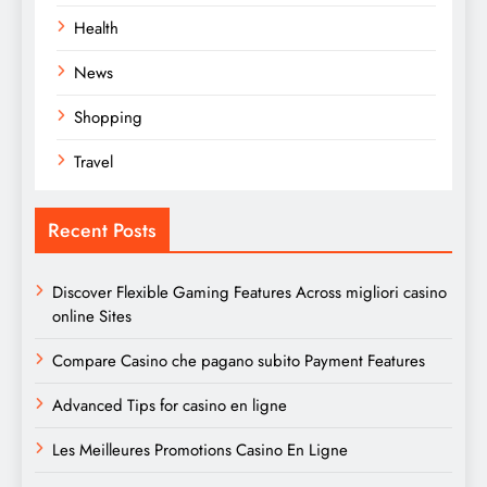
Health
News
Shopping
Travel
Recent Posts
Discover Flexible Gaming Features Across migliori casino
online Sites
Compare Casino che pagano subito Payment Features
Advanced Tips for casino en ligne
Les Meilleures Promotions Casino En Ligne