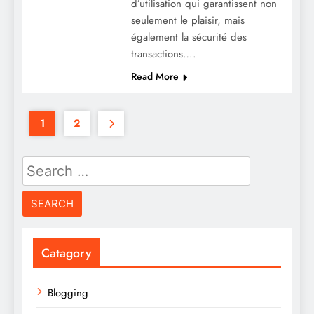
d’utilisation qui garantissent non
seulement le plaisir, mais
également la sécurité des
transactions….
Read More
1
2
Search
for:
Catagory
Blogging