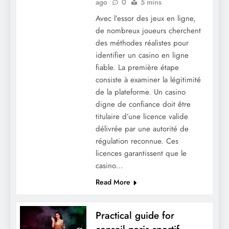
ago
0
5 mins
Avec l’essor des jeux en ligne,
de nombreux joueurs cherchent
des méthodes réalistes pour
identifier un casino en ligne
fiable. La première étape
consiste à examiner la légitimité
de la plateforme. Un casino
digne de confiance doit être
titulaire d’une licence valide
délivrée par une autorité de
régulation reconnue. Ces
licences garantissent que le
casino…
Read More
Practical guide for