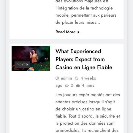
des évolutions majeures est
l’intégration de la technologie
mobile, permettant aux parieurs
de placer leurs mises…
Read More
What Experienced
Players Expect from
POKER
Casino en Ligne Fiable
admin
4 weeks
ago
0
4 mins
Les joueurs expérimentés ont des
attentes précises lorsqu’il s’agit
de choisir un casino en ligne
fiable. Tout d’abord, la sécurité et
la protection des données sont
primordiales. Ils recherchent des