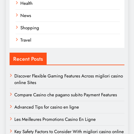
Health
News
Shopping
Travel
Recent Posts
Discover Flexible Gaming Features Across migliori casino
online Sites
Compare Casino che pagano subito Payment Features
Advanced Tips for casino en ligne
Les Meilleures Promotions Casino En Ligne
Key Safety Factors to Consider With migliori casino online