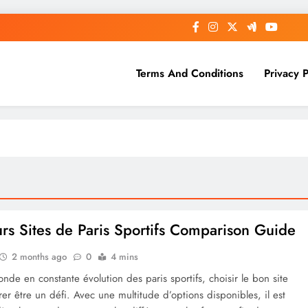
Terms And Conditions
Privacy P
urs Sites de Paris Sportifs Comparison Guide
2 months ago
0
4 mins
nde en constante évolution des paris sportifs, choisir le bon site
rer être un défi. Avec une multitude d’options disponibles, il est