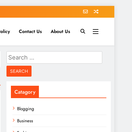
olicy
Contact Us
About Us
Search
for:
Catagory
Blogging
Business