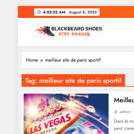
Skip
4:53:32 AM
August 8, 2026
to
content
Black Beard Shoes
Step into Black Beard Shoes
Home
meilleur site de paris sportif
Tag:
meilleur site de paris sportif
Meille
admin
Dans le mo
peut s’avé