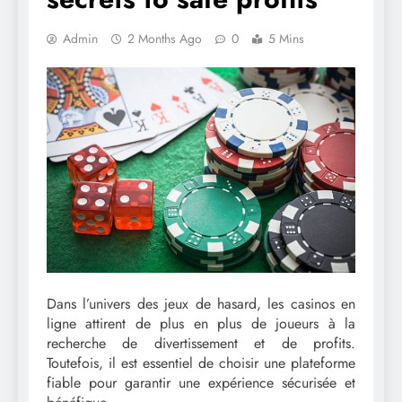
Admin
2 Months Ago
0
5 Mins
Dans l’univers des jeux de hasard, les casinos en
ligne attirent de plus en plus de joueurs à la
recherche de divertissement et de profits.
Toutefois, il est essentiel de choisir une plateforme
fiable pour garantir une expérience sécurisée et