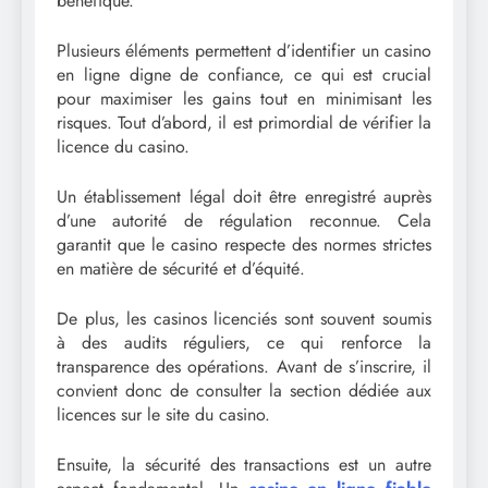
bénéfique.
Plusieurs éléments permettent d’identifier un casino
en ligne digne de confiance, ce qui est crucial
pour maximiser les gains tout en minimisant les
risques. Tout d’abord, il est primordial de vérifier la
licence du casino.
Un établissement légal doit être enregistré auprès
d’une autorité de régulation reconnue. Cela
garantit que le casino respecte des normes strictes
en matière de sécurité et d’équité.
De plus, les casinos licenciés sont souvent soumis
à des audits réguliers, ce qui renforce la
transparence des opérations. Avant de s’inscrire, il
convient donc de consulter la section dédiée aux
licences sur le site du casino.
Ensuite, la sécurité des transactions est un autre