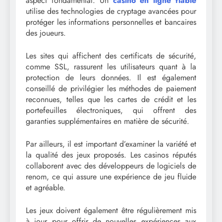
aspect fondamental. Un
casino en ligne fiable
utilise des technologies de cryptage avancées pour
protéger les informations personnelles et bancaires
des joueurs.
Les sites qui affichent des certificats de sécurité,
comme SSL, rassurent les utilisateurs quant à la
protection de leurs données. Il est également
conseillé de privilégier les méthodes de paiement
reconnues, telles que les cartes de crédit et les
portefeuilles électroniques, qui offrent des
garanties supplémentaires en matière de sécurité.
Par ailleurs, il est important d’examiner la variété et
la qualité des jeux proposés. Les casinos réputés
collaborent avec des développeurs de logiciels de
renom, ce qui assure une expérience de jeu fluide
et agréable.
Les jeux doivent également être régulièrement mis
à jour pour offrir de nouvelles expériences aux