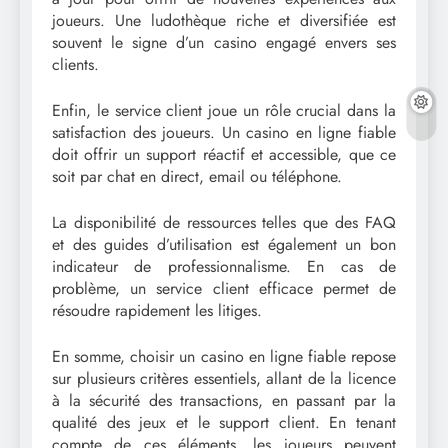
joueurs. Une ludothèque riche et diversifiée est
souvent le signe d’un casino engagé envers ses
clients.
Enfin, le service client joue un rôle crucial dans la
satisfaction des joueurs. Un casino en ligne fiable
doit offrir un support réactif et accessible, que ce
soit par chat en direct, email ou téléphone.
La disponibilité de ressources telles que des FAQ
et des guides d’utilisation est également un bon
indicateur de professionnalisme. En cas de
problème, un service client efficace permet de
résoudre rapidement les litiges.
En somme, choisir un casino en ligne fiable repose
sur plusieurs critères essentiels, allant de la licence
à la sécurité des transactions, en passant par la
qualité des jeux et le support client. En tenant
compte de ces éléments, les joueurs peuvent