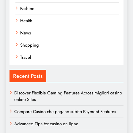
Fashion
Health
News
Shopping
Travel
Recent Posts
Discover Flexible Gaming Features Across migliori casino
online Sites
Compare Casino che pagano subito Payment Features
Advanced Tips for casino en ligne