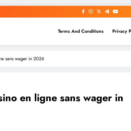
Terms And Conditions
Privacy P
gne sans wager in 2026
sino en ligne sans wager in