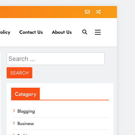
olicy
Contact Us
About Us
Search
for:
Catagory
Blogging
Business