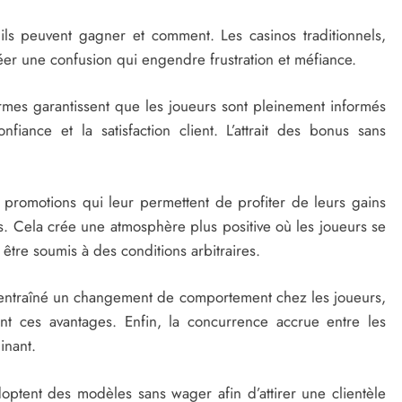
ils peuvent gagner et comment. Les casinos traditionnels,
éer une confusion qui engendre frustration et méfiance.
rmes garantissent que les joueurs sont pleinement informés
nfiance et la satisfaction client. L’attrait des bonus sans
 promotions qui leur permettent de profiter de leurs gains
es. Cela crée une atmosphère plus positive où les joueurs se
tre soumis à des conditions arbitraires.
entraîné un changement de comportement chez les joueurs,
ant ces avantages. Enfin, la concurrence accrue entre les
inant.
tent des modèles sans wager afin d’attirer une clientèle