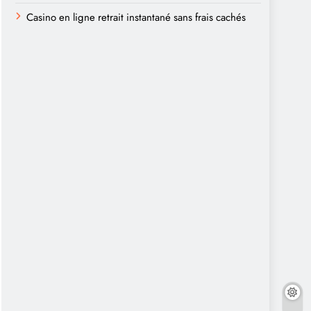
Casino en ligne retrait instantané sans frais cachés