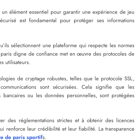
t un élément essentiel pour garantir une expérience de jeu
sécurisé est fondamental pour protéger ses informations
qu’ils sélectionnent une plateforme qui respecte les normes
de paris digne de confiance met en œuvre des protocoles de
 utilisateurs.
nologies de cryptage robustes, telles que le protocole SSL,
 communications sont sécurisées. Cela signifie que les
s bancaires ou les données personnelles, sont protégées
er des réglementations strictes et à obtenir des licences
 renforce leur crédibilité et leur fiabilité. La transparence
te de paris sportif
s.