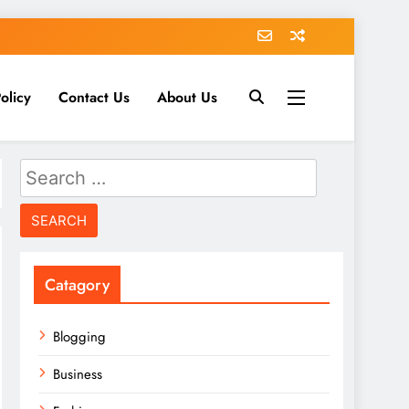
olicy
Contact Us
About Us
Search
for:
Catagory
Blogging
Business