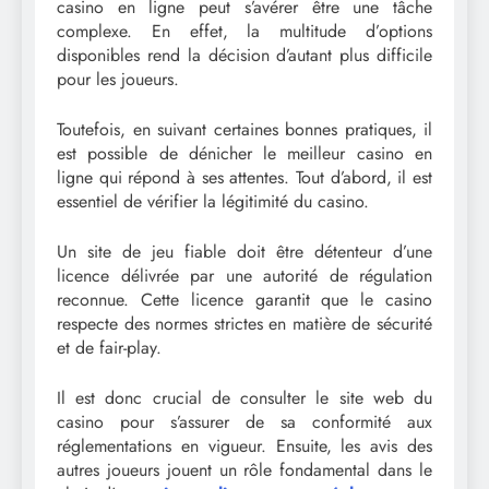
casino en ligne peut s’avérer être une tâche
complexe. En effet, la multitude d’options
disponibles rend la décision d’autant plus difficile
pour les joueurs.
Toutefois, en suivant certaines bonnes pratiques, il
est possible de dénicher le meilleur casino en
ligne qui répond à ses attentes. Tout d’abord, il est
essentiel de vérifier la légitimité du casino.
Un site de jeu fiable doit être détenteur d’une
licence délivrée par une autorité de régulation
reconnue. Cette licence garantit que le casino
respecte des normes strictes en matière de sécurité
et de fair-play.
Il est donc crucial de consulter le site web du
casino pour s’assurer de sa conformité aux
réglementations en vigueur. Ensuite, les avis des
autres joueurs jouent un rôle fondamental dans le