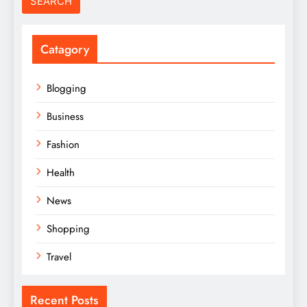
Catagory
Blogging
Business
Fashion
Health
News
Shopping
Travel
Recent Posts