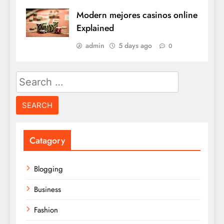
Modern mejores casinos online
Explained
admin
5 days ago
0
Search
for:
Catagory
Blogging
Business
Fashion