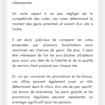
intéressantes.
Un autre aspect à ne pas négliger est la
compétitivité des cotes. Les cotes déterminent le
montant des gains potentiels et varient d’un site à
l’autre.
Il est donc judicieux de comparer les cotes
proposées par plusieurs bookmakers pour
maximiser ses chances de gains. De plus, il peut
être intéressant de lire les avis d’autres utilisateurs
pour avoir une idée de la fiabilité et de la qualité
du service client proposé par chaque site.
En ce qui concerne les promotions et les bonus,
ces offres peuvent également jouer un rôle
déterminant dans le choix d’un site de pari sportif.
Les bonus de bienvenue, les paris gratuits et les
promotions régulières peuvent représenter un
avantage significatif pour les parieurs.