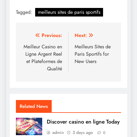
Tagged:
meilleurs sites de paris sportifs
Post
Previous:
Next:
navigation
Meilleur Casino en
Meilleurs Sites de
Ligne Argent Reel
Paris Sportifs for
et Plateformes de
New Users
Qualité
Related News
Discover casino en ligne Today
admin
3 days ago
0