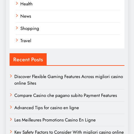
Health
News
Shopping
Travel
Recent Posts
Discover Flexible Gaming Features Across migliori casino
online Sites
Compare Casino che pagano subito Payment Features
Advanced Tips for casino en ligne
Les Meilleures Promotions Casino En Ligne
Key Safety Factors to Consider With migliori casino online