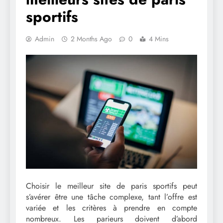
sportifs
Admin
2 Months Ago
0
4 Mins
Choisir le meilleur site de paris sportifs peut
s’avérer être une tâche complexe, tant l’offre est
variée et les critères à prendre en compte
nombreux. Les parieurs doivent d’abord