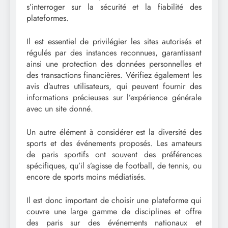
s’interroger sur la sécurité et la fiabilité des
plateformes.
Il est essentiel de privilégier les sites autorisés et
régulés par des instances reconnues, garantissant
ainsi une protection des données personnelles et
des transactions financières. Vérifiez également les
avis d’autres utilisateurs, qui peuvent fournir des
informations précieuses sur l’expérience générale
avec un site donné.
Un autre élément à considérer est la diversité des
sports et des événements proposés. Les amateurs
de paris sportifs ont souvent des préférences
spécifiques, qu’il s’agisse de football, de tennis, ou
encore de sports moins médiatisés.
Il est donc important de choisir une plateforme qui
couvre une large gamme de disciplines et offre
des paris sur des événements nationaux et