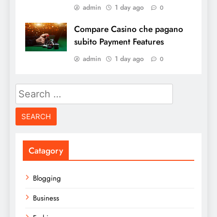
admin
1 day ago
0
Compare Casino che pagano
subito Payment Features
admin
1 day ago
0
Search
for:
Catagory
Blogging
Business