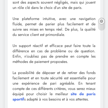
sont des aspects souvent négligés, mais qui jouent
un rôle clé dans le choix d’un site de paris.
Une plateforme intuitive, avec une navigation
fluide, permet de parier plus facilement et de
suivre ses mises en temps réel. De plus, la qualité
du service client est primordiale.
Un support réactif et efficace peut faire toute la
différence en cas de problème ou de question.
Enfin, n’oubliez pas de prendre en compte les
méthodes de paiement proposées.
La possibilité de déposer et de retirer des fonds
facilement et en toute sécurité est essentielle pour
une expérience de pari agréable. En tenant
compte de ces différents critères, vous serez mieux
équipé pour choisir le meilleur
site de paris
sportif
s adapté à vos besoins et à vos attentes.