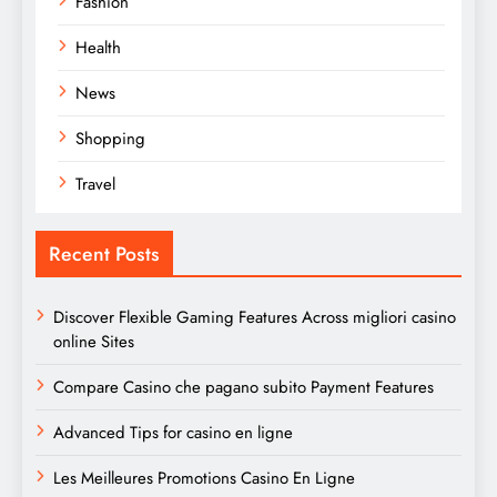
Fashion
Health
News
Shopping
Travel
Recent Posts
Discover Flexible Gaming Features Across migliori casino
online Sites
Compare Casino che pagano subito Payment Features
Advanced Tips for casino en ligne
Les Meilleures Promotions Casino En Ligne