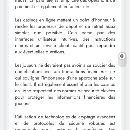
tracas. En parallèle, la simplicité des opérations de
paiement est également un facteur clé.
Les casinos en ligne mettent un point d’honneur à
rendre les processus de dépôt et de retrait aussi
simples que possible. Cela passe par des
interfaces utilisateur intuitives, des instructions
claires et un service client réactif pour répondre
aux éventuelles questions.
Les joueurs ne devraient pas avoir à se soucier des
complications liées aux transactions financières, ce
qui souligne l’importance d’une approche axée sur
le client. Il est également essentiel que les casinos
en ligne respectent des normes de sécurité élevées
pour protéger les informations financières des
joueurs.
L’utilisation de technologies de cryptage avancées
et de protocoles de sécurité robustes est
primordiale pour instaurer la confiance. Les