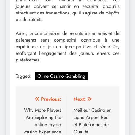
joueurs doivent se sentir en sécurité lorsqu’ils
effectuent des transactions, qu’il s’agisse de dépôts
ou de retraits.
Ainsi, la combinaison de retraits instantanés et de
paiements sans complexité contribue à une
expérience de jeu en ligne positive et sécurisée,
renforçant l’engagement des joueurs envers ces
plateformes.
Tagged:
Oline Casino Gambling
Post
Previous:
Next:
navigation
Why More Players
Meilleur Casino en
Are Exploring the
Ligne Argent Reel
online crypto
et Plateformes de
casino Experience
Qualité