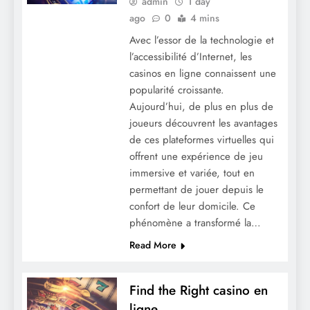
admin
1 day
ago
0
4 mins
Avec l’essor de la technologie et
l’accessibilité d’Internet, les
casinos en ligne connaissent une
popularité croissante.
Aujourd’hui, de plus en plus de
joueurs découvrent les avantages
de ces plateformes virtuelles qui
offrent une expérience de jeu
immersive et variée, tout en
permettant de jouer depuis le
confort de leur domicile. Ce
phénomène a transformé la…
Read More
Find the Right casino en
ligne