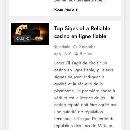
Read More
Top Signs of a Reliable
casino en ligne fiable
CASINO
admin
2 months
ago
0
5 mins
Lorsqu’il s’agit de choisir un
casino en ligne fiable, plusieurs
signes peuvent indiquer la
qualité et la sécurité de la
plateforme. La première chose à
vérifier est la licence de jeu. Un
casino réputé doit être agréé par
une autorité de régulation
reconnue, telle que l’Autorité de
régulation des jeux de Malta ou