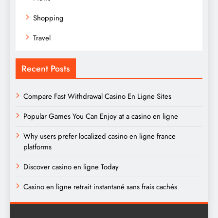
Shopping
Travel
Recent Posts
Compare Fast Withdrawal Casino En Ligne Sites
Popular Games You Can Enjoy at a casino en ligne
Why users prefer localized casino en ligne france
platforms
Discover casino en ligne Today
Casino en ligne retrait instantané sans frais cachés